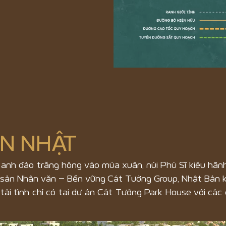
N NHẬT
a anh đào trăng hông vào mùa xuân, núi Phú Sĩ kiêu hãnh 
g sản Nhân văn – Bền vững Cát Tường Group, Nhật Bản kh
p tài tình chỉ có tại dự án Cát Tường Park House vớ