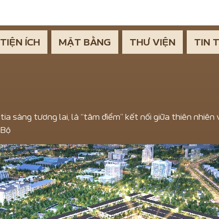
TIỆN ÍCH
MẶT BẰNG
THƯ VIỆN
TIN 
ia sáng tương lai, là “tâm điểm” kết nối giữa thiên nhiê
 Bộ