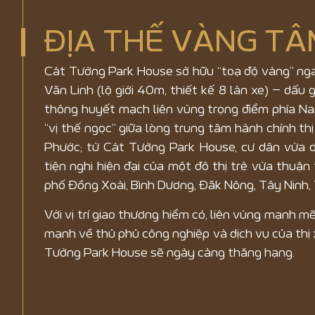
ĐỊA THẾ VÀNG TÂ
Cát Tường Park House sở hữu “toạ độ vàng” nga
Văn Linh (lộ giới 40m, thiết kế 8 làn xe) – dấu 
thông huyết mạch liên vùng trọng điểm phía N
“vị thế ngọc” giữa lòng trung tâm hành chính th
Phước; từ Cát Tường Park House, cư dân vừa 
tiện nghi hiện đại của một đô thị trẻ vừa thuận
phố Đồng Xoài, Bình Dương, Đăk Nông, Tây Ninh
Với vị trí giao thương hiểm có, liên vùng mạnh m
mạnh về thủ phủ công nghiệp và dịch vụ của thị 
Tường Park House sẽ ngày càng thăng hạng.