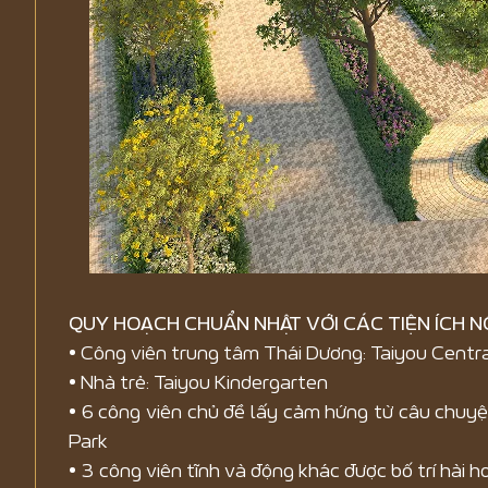
QUY HOẠCH CHUẨN NHẬT VỚI CÁC TIỆN ÍCH N
• Công viên trung tâm Thái Dương: Taiyou Centra
• Nhà trẻ: Taiyou Kindergarten
• 6 công viên chủ đề lấy cảm hứng từ câu chuyệ
Park
• 3 công viên tĩnh và động khác được bố trí hài 