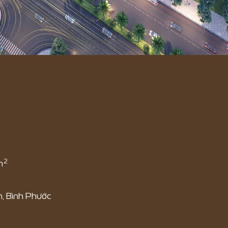
2
m
, Bình Phước