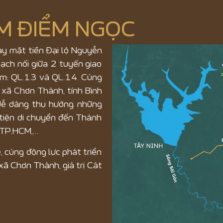
M ĐIỂM NGỌC
y mặt tiền Đại lộ Nguyễn
gạch nối giữa 2 tuyến giao
am: QL.13 và QL.14. Cùng
ị xã Chơn Thành, tính Bình
dễ dàng thụ hưởng những
 tiện di chuyển đến Thành
, TP.HCM,…
ẽ, cùng động lực phát triển
xã Chơn Thành, giá trị Cát