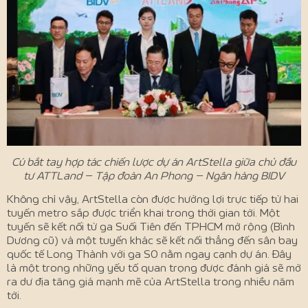
Cú bắt tay hợp tác chiến lược dự án ArtStella giữa chủ đầu
tư ATTLand – Tập đoàn An Phong – Ngân hàng BIDV
Không chỉ vậy, ArtStella còn được hưởng lợi trực tiếp từ hai
tuyến metro sắp được triển khai trong thời gian tới. Một
tuyến sẽ kết nối từ ga Suối Tiên đến TPHCM mở rộng (Bình
Dương cũ) và một tuyến khác sẽ kết nối thẳng đến sân bay
quốc tế Long Thành với ga S0 nằm ngay cạnh dự án. Đây
là một trong những yếu tố quan trọng được đánh giá sẽ mở
ra dư địa tăng giá mạnh mẽ của ArtStella trong nhiều năm
tới.