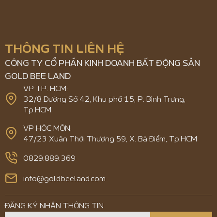
THÔNG TIN LIÊN HỆ
CÔNG TY CỔ PHẦN KINH DOANH BẤT ĐỘNG SẢN
GOLD BEE LAND
VP TP. HCM:
32/8 Đường Số 42, Khu phố 15, P. Bình Trưng,
Tp.HCM
VP HÓC MÔN:
47/23 Xuân Thới Thượng 59, X. Bà Điểm, Tp.HCM
0829.889.369
info@goldbeeland.com
ĐĂNG KÝ NHẬN THÔNG TIN