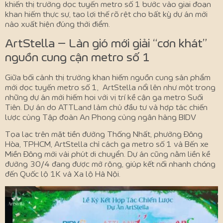
khiến thị trường dọc tuyến metro số 1 bước vào giai đoạn
khan hiếm thực sự, tạo lợi thế rõ rệt cho bất kỳ dự án mới
nào xuất hiện đúng thời điểm.
ArtStella – Làn gió mới giải “cơn khát”
nguồn cung cận metro số 1
Giữa bối cảnh thị trường khan hiếm nguồn cung sản phẩm
mới dọc tuyến metro số 1, ArtStella nổi lên như một trong
những dự án mới hiếm hoi với vị trí kề cận ga metro Suối
Tiên. Dự án do ATTLand làm chủ đầu tư và hợp tác chiến
lược cùng Tập đoàn An Phong cùng ngân hàng BIDV
Tọa lạc trên mặt tiền đường Thống Nhất, phường Đông
Hòa, TPHCM, ArtStella chỉ cách ga metro số 1 và Bến xe
Miền Đông mới vài phút di chuyển. Dự án cũng nằm liền kề
đường 30/4 đang được mở rộng, giúp kết nối nhanh chóng
đến Quốc lộ 1K và Xa lộ Hà Nội.