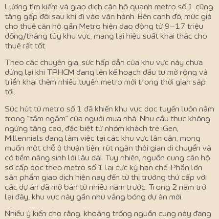
Lượng tìm kiếm và giao dịch căn hộ quanh metro số 1 cũng
tăng gấp đôi sau khi đi vào vận hành. Bên cạnh đó, mức giá
cho thuê căn hộ gần Metro hiện dao động từ 9–17 triệu
đồng/tháng tùy khu vực, mang lại hiệu suất khai thác cho
thuê rất tốt.
Theo các chuyên gia, sức hấp dẫn của khu vực này chưa
dừng lại khi TPHCM đang lên kế hoạch đầu tư mở rộng và
triển khai thêm nhiều tuyến metro mới trong thời gian sắp
tới.
Sức hút từ metro số 1 đã khiến khu vực dọc tuyến luôn nằm
trong “tầm ngắm” của người mua nhà. Nhu cầu thực không
ngừng tăng cao, đặc biệt từ nhóm khách trẻ iGen,
Millennials đang làm việc tại các khu vực lân cận, mong
muốn một chỗ ở thuận tiện, rút ngắn thời gian di chuyển và
có tiềm năng sinh lời lâu dài. Tuy nhiên, nguồn cung căn hộ
sơ cấp dọc theo metro số 1 lại cực kỳ hạn chế. Phần lớn
sản phẩm giao dịch hiện nay đến từ thị trường thứ cấp với
các dự án đã mở bán từ nhiều năm trước. Trong 2 năm trở
lại đây, khu vực này gần như vắng bóng dự án mới.
Nhiều ý kiến cho rằng, khoảng trống nguồn cung này đang