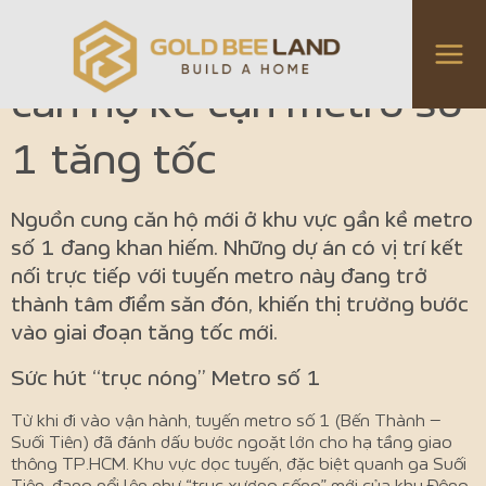
“Khát” nguồn cung mới,
căn hộ kề cận metro số
1 tăng tốc
Nguồn cung căn hộ mới ở khu vực gần kề metro
số 1 đang khan hiếm. Những dự án có vị trí kết
nối trực tiếp với tuyến metro này đang trở
thành tâm điểm săn đón, khiến thị trường bước
vào giai đoạn tăng tốc mới.
Sức hút “trục nóng” Metro số 1
Từ khi đi vào vận hành, tuyến metro số 1 (Bến Thành –
Suối Tiên) đã đánh dấu bước ngoặt lớn cho hạ tầng giao
thông TP.HCM. Khu vực dọc tuyến, đặc biệt quanh ga Suối