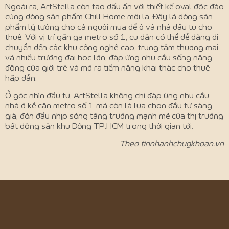
Ngoài ra, ArtStella còn tạo dấu ấn với thiết kế oval độc đáo
cùng dòng sản phẩm Chill Home mới lạ. Đây là dòng sản
phẩm lý tưởng cho cả người mua để ở và nhà đầu tư cho
thuê. Với vị trí gần ga metro số 1, cư dân có thể dễ dàng di
chuyển đến các khu công nghệ cao, trung tâm thương mại
và nhiều trường đại học lớn, đáp ứng nhu cầu sống năng
động của giới trẻ và mở ra tiềm năng khai thác cho thuê
hấp dẫn.
Ở góc nhìn đầu tư, ArtStella không chỉ đáp ứng nhu cầu
nhà ở kề cận metro số 1 mà còn là lựa chọn đầu tư sáng
giá, đón đầu nhịp sóng tăng trưởng mạnh mẽ của thị trường
bất động sản khu Đông TP.HCM trong thời gian tới.
Theo tinnhanhchugkhoan.vn