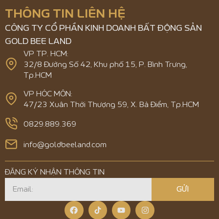
THÔNG TIN LIÊN HỆ
CÔNG TY CỔ PHẦN KINH DOANH BẤT ĐỘNG SẢN
GOLD BEE LAND
VP TP. HCM:
32/8 Đường Số 42, Khu phố 15, P. Bình Trưng,
Tp.HCM
VP HÓC MÔN:
47/23 Xuân Thới Thượng 59, X. Bà Điểm, Tp.HCM
0829.889.369
info@goldbeeland.com
ĐĂNG KÝ NHẬN THÔNG TIN
GỬI