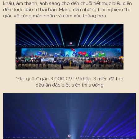
khấu, âm thanh, ánh sáng cho đến chuỗi tiết mục biểu diễn
đều được đầu tư bài bản. Mang đến những trải nghiệm thị
giác vô cùng mãn nhãn và cảm xúc thăng hoa.
“Đại quân” gần 3.000 CVTV khắp 3 miền đã tạo
dấu ấn đặc biệt trên thị trường