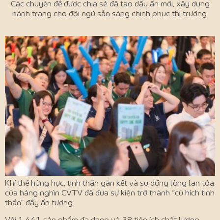
Các chuyên đề được chia sẻ đã tạo dấu ấn mới, xây dựng
hành trang cho đội ngũ sẵn sàng chinh phục thị trường.
Khí thế hừng hực, tinh thần gắn kết và sự đồng lòng lan tỏa
của hàng nghìn CVTV đã đưa sự kiện trở thành “cú hích tinh
thần” đầy ấn tượng.
Với 1.441 sản phẩm đa dạng và 38 tiện ích chất lượng