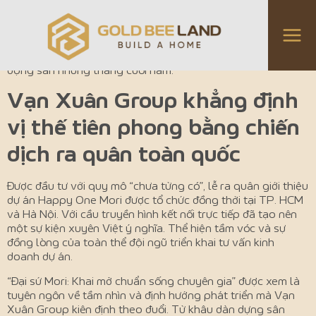
Ngày 10.10.2025, Vạn Xuân Group chính thức khởi động
chiến dịch ra quân dự án Happy One Mori. Sự kiện quy tụ
gần 3.000 CVTV đến từ 22 đơn vị phân phối 2 miền Nam –
Bắc. Đánh dấu một cú hích mạnh mẽ cho thị trường bất
động sản những tháng cuối năm.
Vạn Xuân Group khẳng định
vị thế tiên phong bằng chiến
dịch ra quân toàn quốc
Được đầu tư với quy mô “chưa từng có”, lễ ra quân giới thiệu
dự án Happy One Mori được tổ chức đồng thời tại TP. HCM
và Hà Nội. Với cầu truyền hình kết nối trực tiếp đã tạo nên
một sự kiện xuyên Việt ý nghĩa. Thể hiện tầm vóc và sự
đồng lòng của toàn thể đội ngũ triển khai tư vấn kinh
doanh dự án.
“Đại sứ Mori: Khai mở chuẩn sống chuyên gia” được xem là
tuyên ngôn về tầm nhìn và định hướng phát triển mà Vạn
Xuân Group kiên định theo đuổi. Từ khâu dàn dựng sân