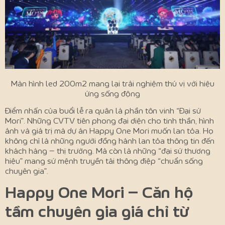
Màn hình led 200m2 mang lại trải nghiệm thú vị với hiệu
ứng sống động
Điểm nhấn của buổi lễ ra quân là phần tôn vinh “Đại sứ
Mori”. Những CVTV tiên phong đại diện cho tinh thần, hình
ảnh và giá trị mà dự án Happy One Mori muốn lan tỏa. Họ
không chỉ là những người đồng hành lan tỏa thông tin đến
khách hàng – thị trường. Mà còn là những “đại sứ thương
hiệu” mang sứ mệnh truyền tải thông điệp “chuẩn sống
chuyên gia”.
Happy One Mori – Căn hộ
tầm chuyên gia g
iá chỉ từ